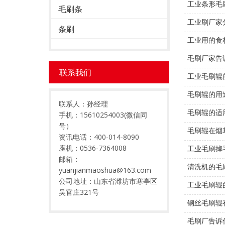
工业条形毛
毛刷条
工业刷厂家
条刷
工业用的食
毛刷厂家告
联系我们
工业毛刷辊
毛刷辊的用
联系人：孙经理
毛刷辊的适
手机：15610254003(微信同
号）
毛刷辊在烟
资讯电话：400-014-8090
座机：0536-7364008
工业毛刷掉
邮箱：
清洗机的毛
yuanjianmaoshua@163.com
公司地址：山东省潍坊市寒亭区
工业毛刷辊
吴官庄321号
钢丝毛刷辊
毛刷厂告诉