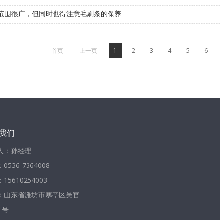
范围很广，但同时也得注意毛刷条的保养
首页
上一页
1
2
3
4
5
6
我们
人：孙经理
0536-7364008
15610254003
：山东省潍坊市寒亭区吴官
1号