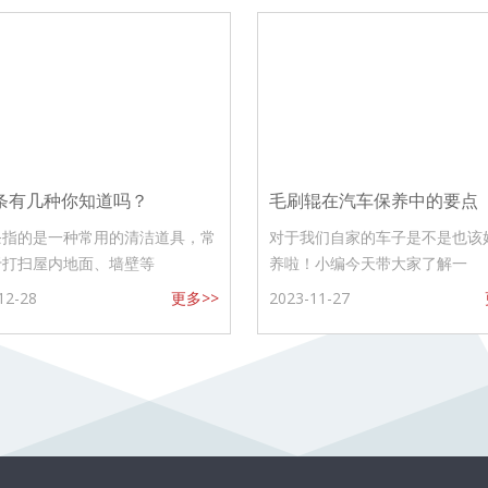
条有几种你知道吗？
毛刷辊在汽车保养中的要点
条指的是一种常用的清洁道具，常
对于我们自家的车子是不是也该
于打扫屋内地面、墙壁等
养啦！小编今天带大家了解一
12-28
更多>>
2023-11-27